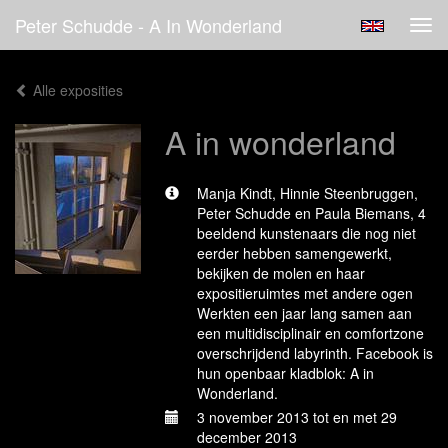
Peter Schudde - A In Wonderland
Tog
navi
Alle exposities
A in wonderland
Manja Kindt, Hinnie Steenbruggen,
Peter Schudde en Paula Biemans, 4
beeldend kunstenaars die nog niet
eerder hebben samengewerkt,
bekijken de molen en haar
expositieruimtes met andere ogen
Werkten een jaar lang samen aan
een multidisciplinair en comfortzone
overschrijdend labyrinth. Facebook is
hun openbaar kladblok: A in
Wonderland.
3 november 2013 tot en met 29
december 2013