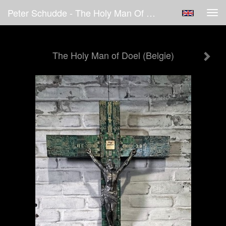
Peter Schudde - The Holy Man Of Doel (Belgie)
Tog
navi
The Holy Man of Doel (Belgie)