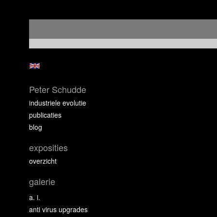
Peter Schudde
industriele evolutie
publicaties
blog
exposities
overzicht
galerie
a. i.
anti virus upgrades